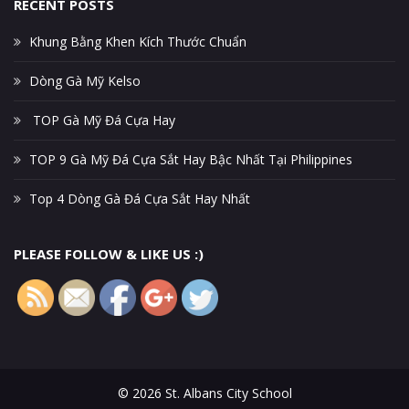
RECENT POSTS
Khung Bằng Khen Kích Thước Chuẩn
Dòng Gà Mỹ Kelso
TOP Gà Mỹ Đá Cựa Hay
https://sacs
TOP 9 Gà Mỹ Đá Cựa Sắt Hay Bậc Nhất Tại Philippines
vt.org/phan
-bo-dia-ly-
Top 4 Dòng Gà Đá Cựa Sắt Hay Nhất
tinh-dong-
nai-qua-
ban-do">
PLEASE FOLLOW & LIKE US :)
© 2026 St. Albans City School