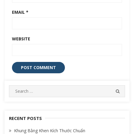
EMAIL
*
WEBSITE
S
S
e
E
A
a
R
r
C
c
RECENT POSTS
H
h
Khung Bằng Khen Kích Thước Chuẩn
f