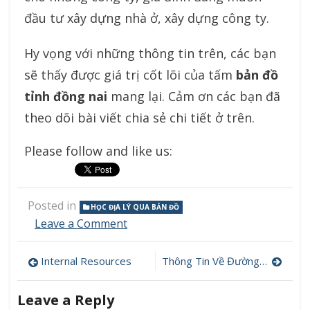
đầu tư xây dựng nhà ở, xây dựng công ty.
Hy vọng với những thông tin trên, các bạn
sẽ thấy được giá trị cốt lõi của tấm
bản đồ
tỉnh đồng nai
mang lại. Cảm ơn các bạn đã
theo dõi bài viết chia sẻ chi tiết ở trên.
Please follow and like us:
Posted in
HỌC ĐỊA LÝ QUA BẢN ĐỒ
Leave a Comment
on
Phân
Bố
Internal Resources
Thông Tin Về Đường Xá Trên Bản Đồ Tân Bình TP Hồ Chí Minh
Địa
Post
Lý
Tỉnh
navigation
Leave a Reply
Đồng