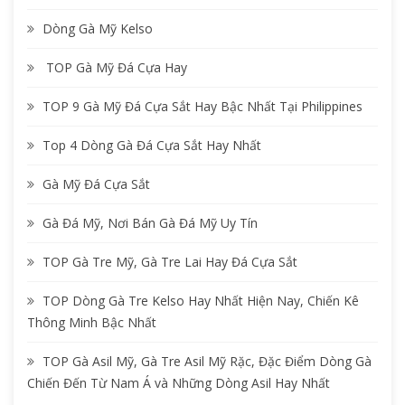
o
Dòng Gà Mỹ Kelso
r
:
TOP Gà Mỹ Đá Cựa Hay
TOP 9 Gà Mỹ Đá Cựa Sắt Hay Bậc Nhất Tại Philippines
Top 4 Dòng Gà Đá Cựa Sắt Hay Nhất
Gà Mỹ Đá Cựa Sắt
Gà Đá Mỹ, Nơi Bán Gà Đá Mỹ Uy Tín
TOP Gà Tre Mỹ, Gà Tre Lai Hay Đá Cựa Sắt
TOP Dòng Gà Tre Kelso Hay Nhất Hiện Nay, Chiến Kê
Thông Minh Bậc Nhất
https://sacs
TOP Gà Asil Mỹ, Gà Tre Asil Mỹ Rặc, Đặc Điểm Dòng Gà
vt.org/phan
Chiến Đến Từ Nam Á và Những Dòng Asil Hay Nhất
-bo-dia-ly-