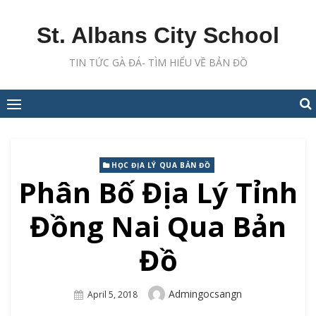
Skip
to
St. Albans City School
content
TIN TỨC GÀ ĐÁ- TÌM HIỂU VỀ BẢN ĐỒ
HỌC ĐỊA LÝ QUA BẢN ĐỒ
Phân Bố Địa Lý Tỉnh
Đồng Nai Qua Bản
Đồ
Author
Admingocsangn
Posted
April 5, 2018
On