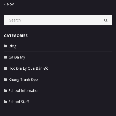
« Nov
S
S
e
E
A
a
R
CATEGORIES
r
C
c
H
Blog
h
f
Gà Đá Mỹ
o
r
Học Địa Lý Qua Bản Đồ
:
Khung Tranh Đẹp
School Infomation
School Staff