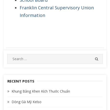
School Board
Franklin Central Supervisory Union
Information
S
S
e
E
A
a
R
r
C
c
RECENT POSTS
H
h
Khung Bằng Khen Kích Thước Chuẩn
f
o
Dòng Gà Mỹ Kelso
r
: