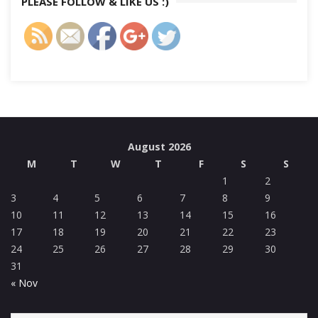
PLEASE FOLLOW & LIKE US :)
August 2026
M
T
W
T
F
S
S
1
2
3
4
5
6
7
8
9
10
11
12
13
14
15
16
17
18
19
20
21
22
23
24
25
26
27
28
29
30
31
« Nov