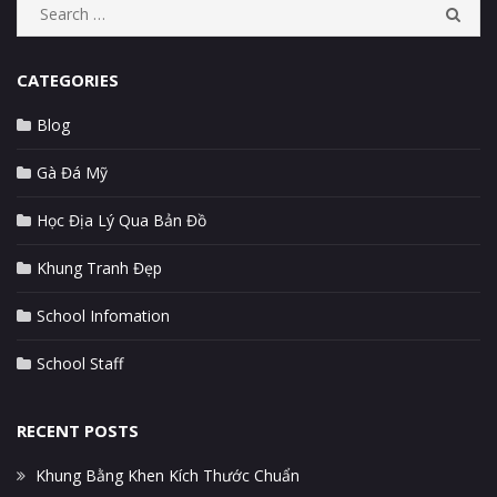
S
S
e
E
A
a
R
CATEGORIES
r
C
c
H
Blog
h
f
Gà Đá Mỹ
o
r
Học Địa Lý Qua Bản Đồ
:
Khung Tranh Đẹp
School Infomation
School Staff
RECENT POSTS
Khung Bằng Khen Kích Thước Chuẩn