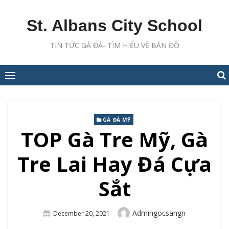
Skip
to
St. Albans City School
content
TIN TỨC GÀ ĐÁ- TÌM HIỂU VỀ BẢN ĐỒ
GÀ ĐÁ MỸ
TOP Gà Tre Mỹ, Gà
Tre Lai Hay Đá Cựa
Sắt
Author
Admingocsangn
Posted
December 20, 2021
On