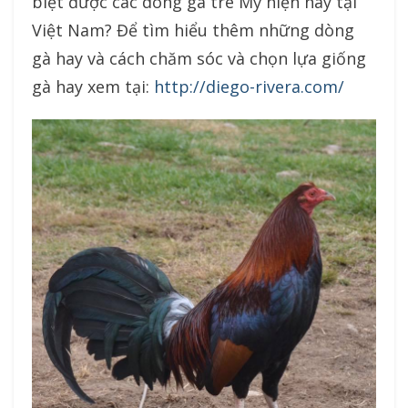
biệt được các dòng gà tre Mỹ hiện nay tại
Việt Nam? Để tìm hiểu thêm những dòng
gà hay và cách chăm sóc và chọn lựa giống
gà hay xem tại:
http://diego-rivera.com/