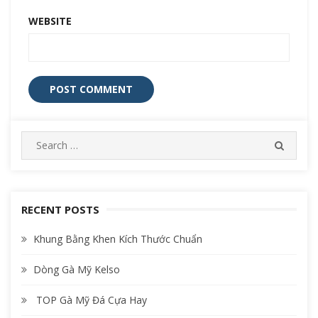
WEBSITE
S
S
e
E
A
a
R
r
C
c
RECENT POSTS
H
h
Khung Bằng Khen Kích Thước Chuẩn
f
o
Dòng Gà Mỹ Kelso
r
:
TOP Gà Mỹ Đá Cựa Hay