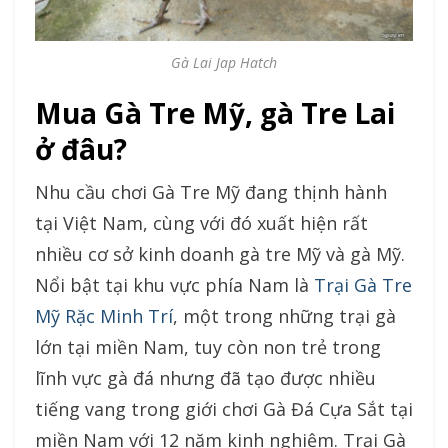
Gà Lai Jap Hatch
Mua Gà Tre Mỹ, gà Tre Lai
ở đâu?
Nhu cầu chơi Gà Tre Mỹ đang thịnh hành
tại Việt Nam, cùng với đó xuất hiện rất
nhiều cơ sở kinh doanh gà tre Mỹ và gà Mỹ.
Nổi bật tại khu vực phía Nam là
Trại Gà Tre
Mỹ Rặc Minh Trí
, một trong những trại gà
lớn tại miền Nam, tuy còn non trẻ trong
lĩnh vực gà đá nhưng đã tạo được nhiều
tiếng vang trong giới chơi Gà Đá Cựa Sắt tại
miền Nam với 12 năm kinh nghiệm. Trại Gà