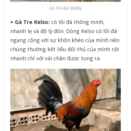
Gà Tre Asil Bobby
+ Gà Tre Kelso:
có lối đá thông minh,
nhanh lẹ và độ lỳ đòn. Dòng Kelso có lối đá
ngang cộng với sự khôn khéo của mình nên
chúng thường kết liễu đối thủ của mình rất
nhanh chỉ với vài chân được tung ra.