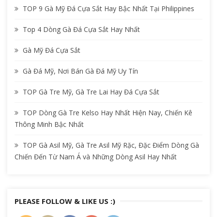
TOP 9 Gà Mỹ Đá Cựa Sắt Hay Bậc Nhất Tại Philippines
Top 4 Dòng Gà Đá Cựa Sắt Hay Nhất
Gà Mỹ Đá Cựa Sắt
Gà Đá Mỹ, Nơi Bán Gà Đá Mỹ Uy Tín
TOP Gà Tre Mỹ, Gà Tre Lai Hay Đá Cựa Sắt
TOP Dòng Gà Tre Kelso Hay Nhất Hiện Nay, Chiến Kê
Thông Minh Bậc Nhất
https://sacs
TOP Gà Asil Mỹ, Gà Tre Asil Mỹ Rặc, Đặc Điểm Dòng Gà
vt.org/top-
Chiến Đến Từ Nam Á và Những Dòng Asil Hay Nhất
ga-tre-ga-
tre-lai-hay-
da-cua-
sat">
PLEASE FOLLOW & LIKE US :)