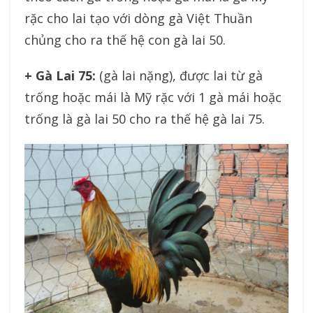
rặc cho lai tạo với dòng gà Việt Thuần
chủng cho ra thế hệ con gà lai 50.
+ Gà Lai 75:
(gà lai nặng), được lai từ gà
trống hoặc mái là Mỹ rặc với 1 gà mái hoặc
trống là gà lai 50 cho ra thế hệ gà lai 75.