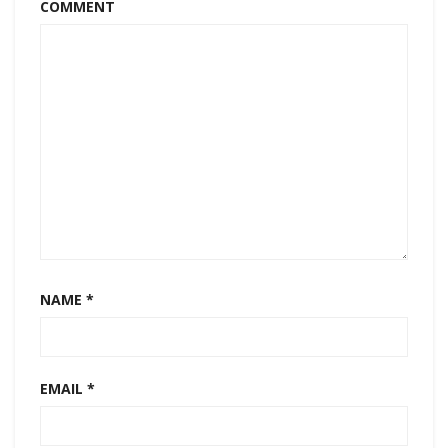
COMMENT
NAME
*
EMAIL
*