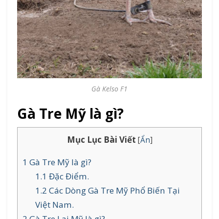
Gà Kelso F1
Gà Tre Mỹ là gì?
Mục Lục Bài Viết
[
Ẩn
]
1
Gà Tre Mỹ là gì?
1.1
Đặc Điểm.
1.2
Các Dòng Gà Tre Mỹ Phổ Biến Tại
Việt Nam.
2
Gà Tre Lai Mỹ là gì?