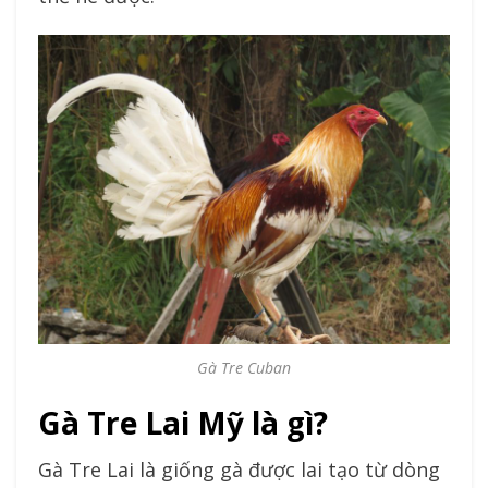
Gà Tre Cuban
Gà Tre Lai Mỹ là gì?
Gà Tre Lai là giống gà được lai tạo từ dòng