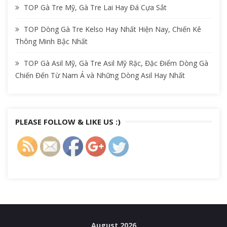
TOP Gà Tre Mỹ, Gà Tre Lai Hay Đá Cựa Sắt
TOP Dòng Gà Tre Kelso Hay Nhất Hiện Nay, Chiến Kê
Thông Minh Bậc Nhất
TOP Gà Asil Mỹ, Gà Tre Asil Mỹ Rặc, Đặc Điểm Dòng Gà
Chiến Đến Từ Nam Á và Những Dòng Asil Hay Nhất
https://sacs
vt.org">
PLEASE FOLLOW & LIKE US :)
August 2026