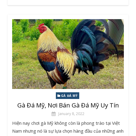
GÀ ĐÁ MỸ
Gà Đá Mỹ, Nơi Bán Gà Đá Mỹ Uy Tín
January 8, 2022
Hiện nay chơi gà Mỹ không còn là phong trào tại Việt
Nam nhưng nó là sự lựa chọn hàng đầu của những anh