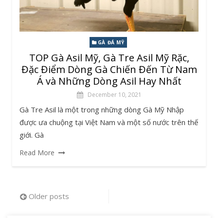
GÀ ĐÁ MỸ
TOP Gà Asil Mỹ, Gà Tre Asil Mỹ Rặc,
Đặc Điểm Dòng Gà Chiến Đến Từ Nam
Á và Những Dòng Asil Hay Nhất
December 10, 2021
Gà Tre Asil là một trong những dòng Gà Mỹ Nhập
được ưa chuộng tại Việt Nam và một số nước trên thế
giới. Gà
Read More
Older posts
Posts