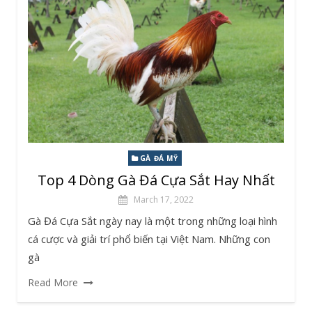
GÀ ĐÁ MỸ
Top 4 Dòng Gà Đá Cựa Sắt Hay Nhất
March 17, 2022
Gà Đá Cựa Sắt ngày nay là một trong những loại hình
cá cược và giải trí phổ biến tại Việt Nam. Những con
gà
Read More