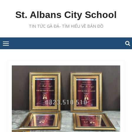
Skip
to
St. Albans City School
content
TIN TỨC GÀ ĐÁ- TÌM HIỂU VỀ BẢN ĐỒ