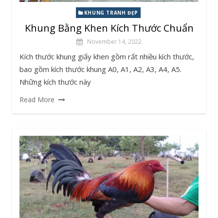
KHUNG TRANH ĐẸP
Khung Bằng Khen Kích Thước Chuẩn
November 14, 2022
Kích thước khung giấy khen gồm rất nhiều kích thước,
bao gồm kích thước khung A0, A1, A2, A3, A4, A5.
Những kích thước này
Read More